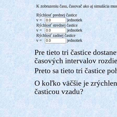
K zobrazeniu času, časovač ako aj simulácia mus
Rýchlosť prednej častice
v =
jednotiek
Rýchlosť strednej častice
v =
jednotiek
Rýchlosť zadnej častice
v =
jednotiek
Pre tieto tri častice dosta
časových intervalov rozdi
Preto sa tieto tri častice 
O koľko väčšie je zrýchlen
časticou vzadu?