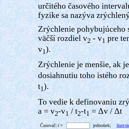
určitého časového interva
fyzike sa nazýva zrýchlený
Zrýchlenie pohybujúceho sa
väčší rozdiel v
- v
pre te
2
1
v
).
1
Zrýchlenie je menšie, ak je
dosiahnutiu toho istého ro
t
).
1
To vedie k definovaniu zrý
a = v
-v
/ t
-t
= Δv / Δt
2
1
2
1
Časovač: t =
jednotiek;
štart/s